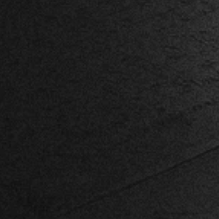
PREE
F