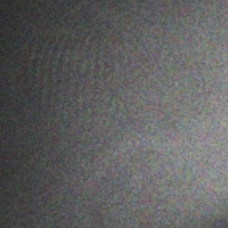
PREE
F