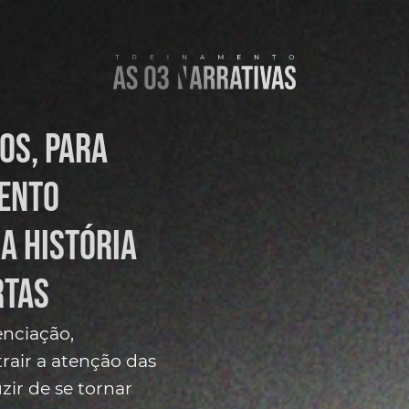
os, para
mento
a história
rtas
enciação,
rair a atenção das
zir de se tornar